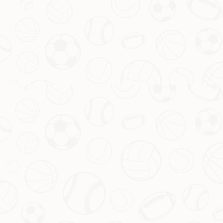
阿森纳5年豪掷8亿却四大皆空，阿
尔特塔仅获1座足总杯
作者 :
admin
栏目 :
新闻资讯
时间 :
2026-05-21T02:32:09+08:00
引言：阿森纳的困境引发深思 作为英超历史上的豪
门俱乐部，阿森纳近年来却陷入了令人唏嘘的低谷。
本赛季再次以“四大皆空”的成绩收尾，无论是联赛、
欧冠还是国内杯赛，均未能有所斩获。更令人震惊的
是，过去5年球队投入高达8亿英镑，转会市场上的
大手笔却未能换来应有的回报。主教练阿尔特塔上任
至今，仅在2020年带领球队赢得一座足总杯冠军，