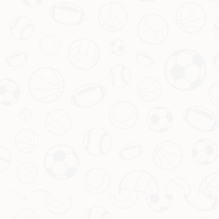
【欧冠】足球的改革开放时代：冠
军教练那些事
作者 :
admin
栏目 :
新闻资讯
时间 :
2026-05-27T02:32:09+08:00
近年来，欧洲足球格局的变化让人深思，这轮驱动的
不止是球员技术和俱乐部资源，更有那些运筹帷幄、
改变战术潮流的冠军教练们。有人说，“欧冠比赛整
体上像一场小型改革开放博弈”，这是指足球领域总
能涌现出新的思想和战略，为传统赛场注入活力。那
么，在这片“绿茵试验田”中，有哪些推动变革与扩展