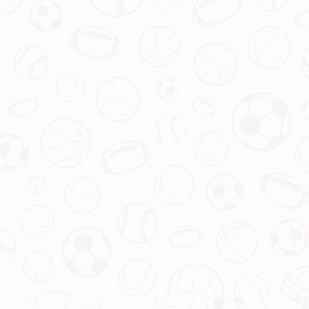
Web Designer
体育电影制作
Web Designer