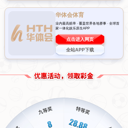
关于HTH华体会
关于HTH华体会
公司致力于电竞主播IP衍生的主题手游跨界开发，将主播人
设与粉丝梗融入休闲竞技或冒险养成玩法，吸引粉丝长期在
线互动。公司已与知名主播工作室联合立项。未来，公司将
持续丰富IP联动，成为电竞主播变现的新内容场景。
36
+
400
+
20
+
350
+
满意的客服
服务的客户
优秀的团队
售后团队