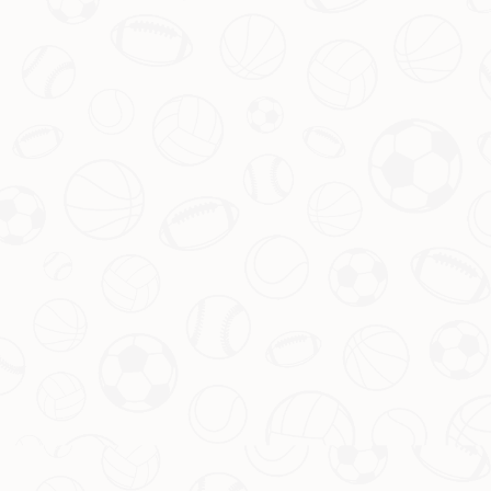
新闻资讯
华体会体育官网登录入口采用人脸双重认证与USDT秒充秒
提，保障账户资金安全。download-zh-