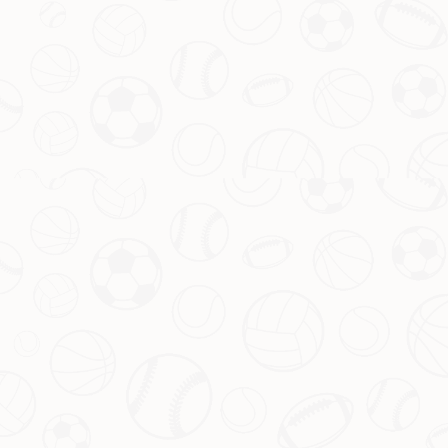
Dumfries）在两回合比赛中直接参与了5个进球，用
实际行动诠释了何为“雄心”。他在社交媒体上的一句
“我们展现出雄心”，不仅是对自己表现的肯定，更是
对整个团队斗志的鼓舞。这篇文章将围绕邓弗里斯的
出色发挥和球队雄心的展现展开，带你走进这位荷兰
球星如何在赛场上书写属于自己的传奇。
查看更多