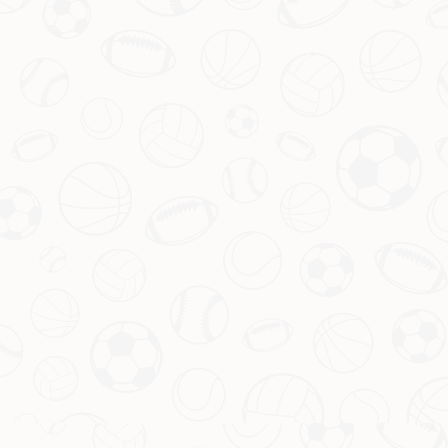
5G+体育直播优化
UI/UX Designer
AR运动教学工具开发
Photographer