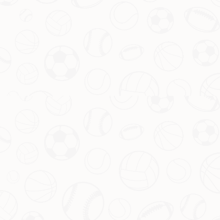
价格体系
华体会体育官网登录入口采用人脸双重认证与USDT秒充秒
提，保障账户资金安全。download-zh-
$
一天
150
华体会体育官网登录入口采用人脸双重认证与USDT
秒充秒提，保障账户资金安全。download-zh-
跑酷公园设计
AI+运动情绪管理研究