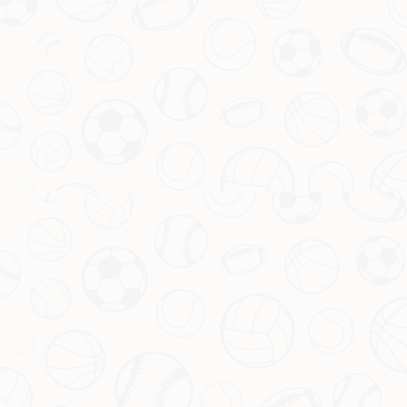
游泳赛事组织
Web Designer
VR体育游戏开发